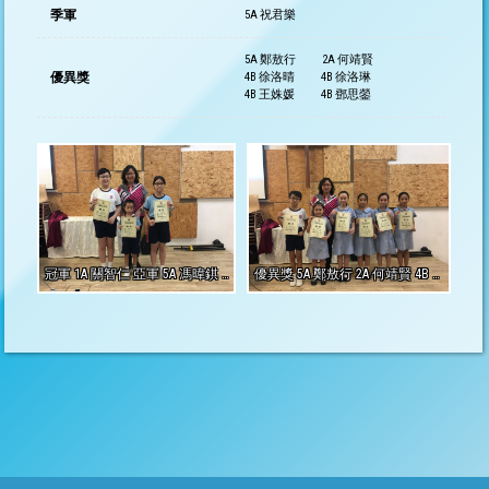
季軍
5A 祝君樂
5A 鄭敖行
2A 何靖賢
優異獎
4B 徐洛晴
4B 徐洛琳
4B 王姝媛
4B 鄧思鎣
冠軍 1A 關智仁 亞軍 5A 馮暐錤 季軍5A 祝君樂
優異獎 5A 鄭敖行 2A 何靖賢 4B 徐洛晴 4B 徐洛琳 4B 王姝媛 4B 鄧思鎣