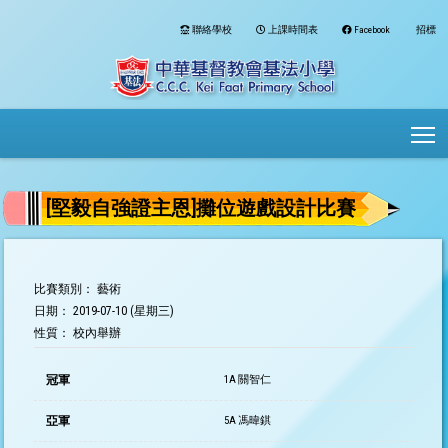
聯絡學校
上課時間表
Facebook
招標
To
[堅毅自強證主恩]攤位遊戲設計比賽
比賽類別： 藝術
日期： 2019-07-10 (星期三)
性質： 校內舉辦
冠軍
1A 關智仁
亞軍
5A 馮暐錤