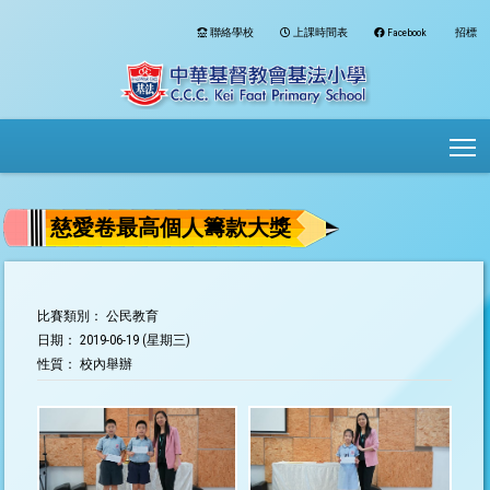
聯絡學校
上課時間表
Facebook
招標
To
慈愛卷最高個人籌款大獎
比賽類別： 公民教育
日期： 2019-06-19 (星期三)
性質： 校內舉辦