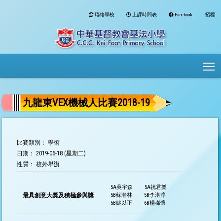
聯絡學校
上課時間表
Facebook
招標
To
九龍東VEX機械人比賽2018-19
比賽類別： 學術
日期： 2019-06-18 (星期二)
性質： 校外舉辦
5A吳宇森
5A祝君樂
最具創意大獎及積極參與獎
5B蘇瀚林
5B李湛淳
5B姚以正
6B楊稀懷