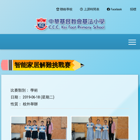
聯絡學校
上課時間表
Facebook
招標
To
智能家居解難挑戰赛
比賽類別： 學術
日期： 2019-06-18 (星期二)
性質： 校外舉辦