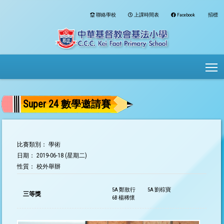
聯絡學校
上課時間表
Facebook
招標
To
Super 24 數學邀請賽
比賽類別： 學術
日期： 2019-06-18 (星期二)
性質： 校外舉辦
5A 鄭敖行
5A 劉棕寶
三等獎
6B 楊稀懷