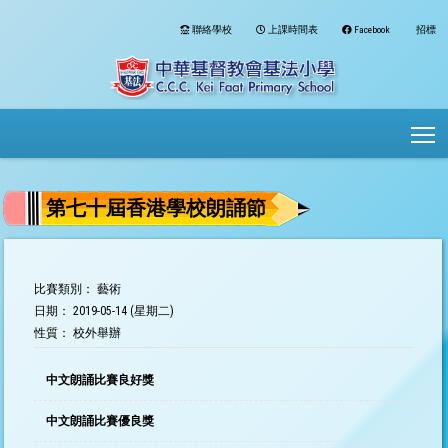
聯絡學校
上課時間表
Facebook
招標
To
第七十屆香港學校朗誦節
比賽類別： 藝術
日期： 2019-05-14 (星期二)
性質： 校外舉辦
中文朗誦比賽良好獎
中文朗誦比賽優良獎