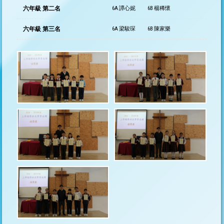
六年級 第二名
6A 譚心妮
6B 楊稀懷
六年級 第三名
6A 梁駿琛
6B 陳家樂