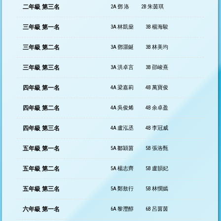
二年級 第三名
2A 鄧 洛
2B 朱茵琪
三年級 第一名
3A 林凱燊
3B 楊海駿
三年級 第二名
3A 鄧灝鋋
3B 林美均
三年級 第三名
3A 洪卓言
3B 邵峻熹
四年級 第一名
4A 梁嘉莉
4B 萬寶俊
四年級 第二名
4A 吳俊烯
4B 余卓盈
四年級 第三名
4A 盧泓丞
4B 李冠威
五年級 第一名
5A 鄒穎茵
5B 張洛甄
五年級 第二名
5A 楊志齊
5B 盧韻妃
五年級 第三名
5A 鄭敖行
5B 林憫嫣
六年級 第一名
6A 黎灃醇
6B 呂茵茵