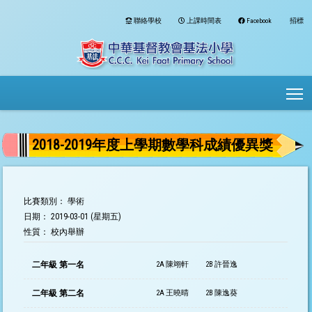
聯絡學校
上課時間表
Facebook
招標
To
2018-2019年度上學期數學科成績優異獎
比賽類別： 學術
日期： 2019-03-01 (星期五)
性質： 校內舉辦
二年級 第一名
2A 陳翊軒
2B 許晉逸
二年級 第二名
2A 王曉晴
2B 陳逸葵