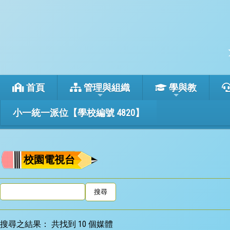
首頁
管理與組織
學與教
小一統一派位【學校編號 4820】
校園電視台
搜尋之結果：
共找到 10 個媒體