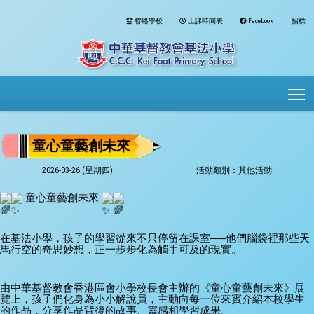
聯絡學校
上課時間表
Facebook
招標
To
童心童藝創未來
2026-03-26 (星期四)
活動類別：其他活動
 童心童藝創未來 
在基法小學，孩子的學習從來不只停留在課室──他們腦袋裡那些天
馬行空的奇思妙想，正一步步化為觸手可及的現實。
由中華基督教會香港區會小學校長會主辦的《童心童藝創未來》展
覽上，孩子們化身為小小解說員，主動向每一位來賓介紹本校學生
的作品，分享作品背後的故事、靈感和學習成果。