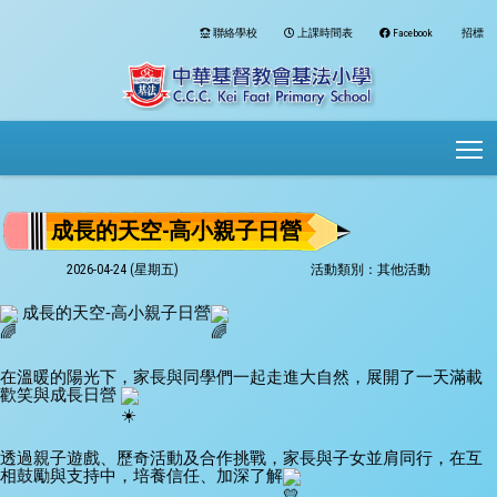
聯絡學校
上課時間表
Facebook
招標
To
成長的天空-高小親子日營
2026-04-24 (星期五)
活動類別：其他活動
 成長的天空-高小親子日營
在溫暖的陽光下，家長與同學們一起走進大自然，展開了一天滿載
歡笑與成長日營 
透過親子遊戲、歷奇活動及合作挑戰，家長與子女並肩同行，在互
相鼓勵與支持中，培養信任、加深了解