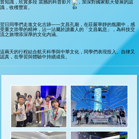
普知識，欣賞多段 震撼的科普影片 
，加深對國家航天發展的認
識，收穫豐富。
翌日同學們走進文化古跡——文昌孔廟，在莊嚴寧靜的氛圍中，感
受重文崇學的精神，沾一沾屬於讀書人的「文昌氣息」，為科技交
流之旅增添深厚的文化內涵。
這兩天的行程結合航天科學與中華文化，同學們表現投入、自律又
認真，在學習與體驗中持續成長。