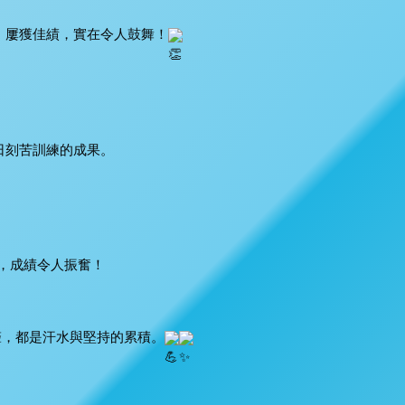
，屢獲佳績，實在令人鼓舞！
日刻苦訓練的成果。
，成績令人振奮！
聲，都是汗水與堅持的累積。