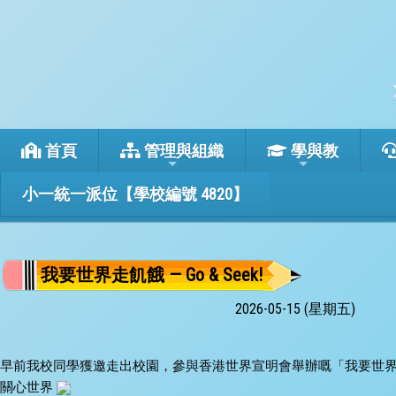
首頁
管理與組織
學與教
小一統一派位【學校編號 4820】
我要世界走飢餓 — Go & Seek!
2026-05-15 (星期五)
早前我校同學獲邀走出校園，參與香港世界宣明會舉辦嘅「我要世界走飢餓 
關心世界 