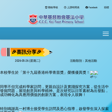
聯絡學校
上課時間表
Facebook
招標
To
🎉喜訊分享🎉
2026-05-26 (星期二)
活動類別：其他活動
本校學生於「第十九屆香港科學青苗獎」榮獲優異獎！
同學不但完成科學家訪問，更親自設計及實踐探究方案，從生活中
發掘問題，展現創意與科學精神。是次研究以日常素材為出發點，
成功轉化為具應用價值的創新方案，表現令人鼓舞！
特別鳴謝高一村博士接受學生訪問及悉心指導，啟發學生深入探索