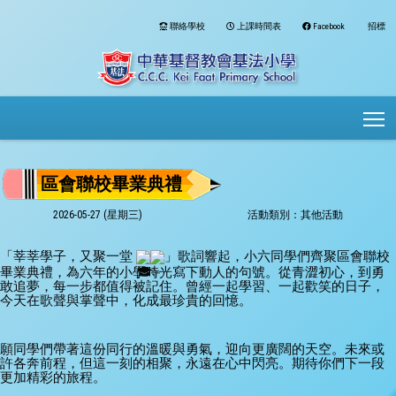
聯絡學校
上課時間表
Facebook
招標
To
區會聯校畢業典禮
2026-05-27 (星期三)
活動類別：其他活動
「莘莘學子，又聚一堂 
」歌詞響起，小六同學們齊聚區會聯校
畢業典禮，為六年的小學時光寫下動人的句號。從青澀初心，到勇
敢追夢，每一步都值得被記住。曾經一起學習、一起歡笑的日子，
今天在歌聲與掌聲中，化成最珍貴的回憶。
願同學們帶著這份同行的溫暖與勇氣，迎向更廣闊的天空。未來或
許各奔前程，但這一刻的相聚，永遠在心中閃亮。期待你們下一段
更加精彩的旅程。