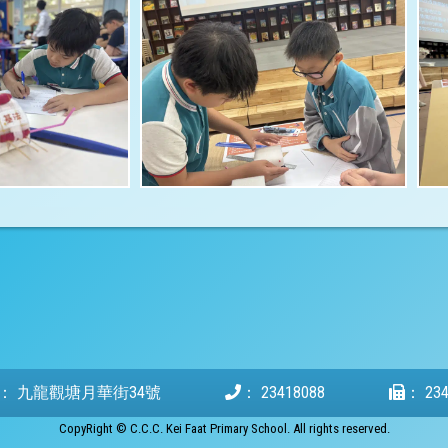
：
九龍觀塘月華街34號
：
23418088
：
23
CopyRight © C.C.C. Kei Faat Primary School. All rights reserved.