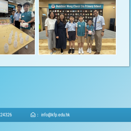
424326
：
info@kfp.edu.hk