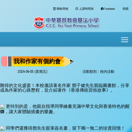
聯絡學校
上課時間表
Facebook
招標
To
我和作家有個約會
2026-06-05 (星期五)
活動類別：校內活動
難得的文化盛宴！本校邀請著名作家 鄧子健先生親臨圖書館，分享
成為作家的心路歷程，並介紹著作《香港傳統習俗故事》。
 更特別的是，他親自指導同學繪畫充滿中華文化與香港特色的醒
獅，讓大家體驗插畫的樂趣。
 同學們還獲得鄧先生親筆簽名書，留下獨一無二的珍貴回憶！