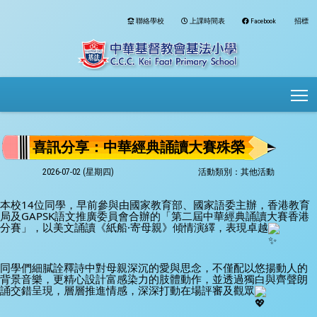
聯絡學校
上課時間表
Facebook
招標
To
喜訊分享：中華經典誦讀大賽殊榮
2026-07-02 (星期四)
活動類別：其他活動
本校14位同學，早前參與由國家教育部、國家語委主辦，香港教育
局及GAPSK語文推廣委員會合辦的「第二屆中華經典誦讀大賽香港
分賽」，以美文誦讀《紙船·寄母親》傾情演繹，表現卓越
同學們細膩詮釋詩中對母親深沉的愛與思念，不僅配以悠揚動人的
背景音樂，更精心設計富感染力的肢體動作，並透過獨白與齊聲朗
誦交錯呈現，層層推進情感，深深打動在場評審及觀眾