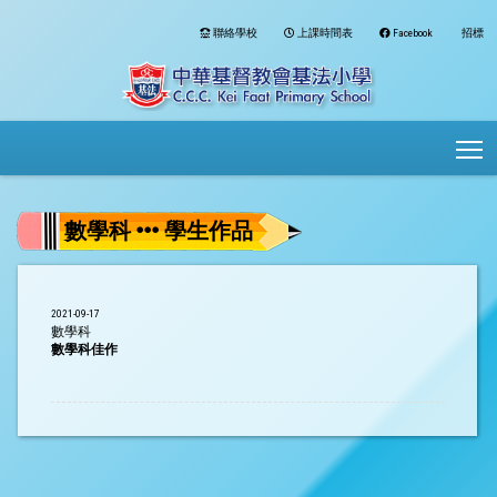
聯絡學校
上課時間表
Facebook
招標
To
數學科
學生作品
2021-09-17
數學科
數學科佳作