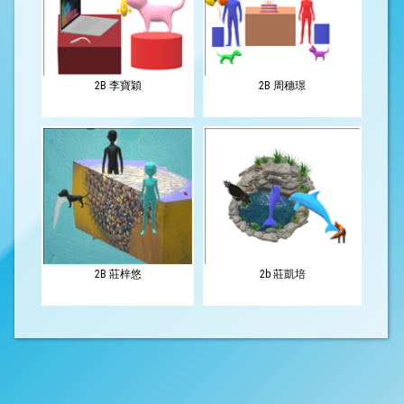
2B 李寶穎
2B 周穗璟
2B 莊梓悠
2b 莊凱培