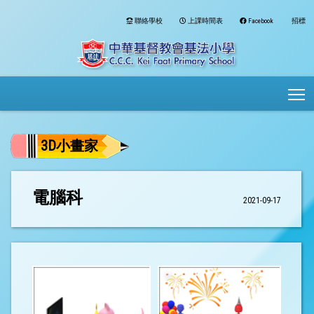
聯絡學校
上課時間表
Facebook
招標
To
3D小畫家
電腦科
2021-09-17