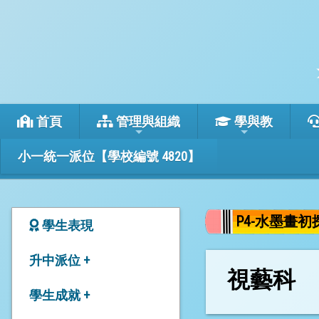
首頁
管理與組織
學與教
小一統一派位【學校編號 4820】
P4-水墨畫初
學生表現
升中派位 +
視藝科
24-26年度本校升中派位
學生成就 +
結果