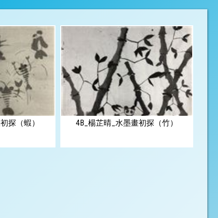
畫初探（蝦）
4B_楊芷晴_水墨畫初探（竹）