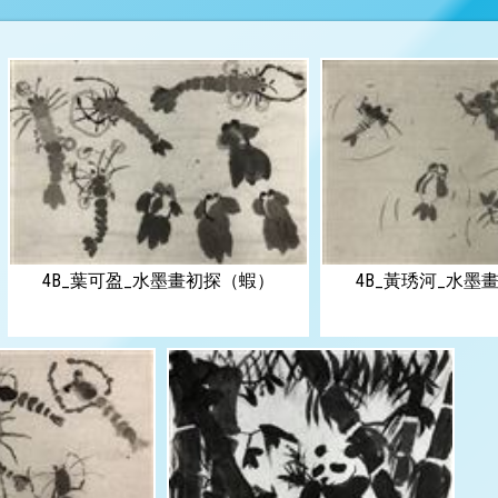
墨畫初探（蝦）
4B_葉可盈_水墨畫初探（蝦）
4B_黃琇河_水墨