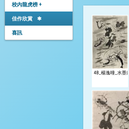
學生成就
校內龍虎榜 +
中學學位分配辦法
25-26年度上學期學業成
佳作欣賞
25-26年度「中學開放日
績－Academic
／簡介會」
Excellence Award
喜訊
中學學位分配重要事項
24-25年度上學期學業成
進度表
績－高年級
觀塘區中學網站連結
24-25年度上學期學業成
4B_楊逸曈_水
績－低年級
校友佳績
香港直接資助中學聯展
有關跨網派位申請
直資中學報名資料(26年