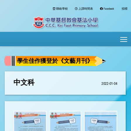
聯絡學校
上課時間表
Facebook
招標
To
學生佳作獲登於《文藝月刊》
中文科
2022-01-04