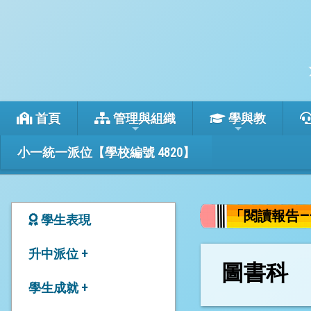
首頁
管理與組織
學與教
小一統一派位【學校編號 4820】
「閱讀報告—
學生表現
升中派位 +
圖書科
24-26年度本校升中派位
學生成就 +
結果