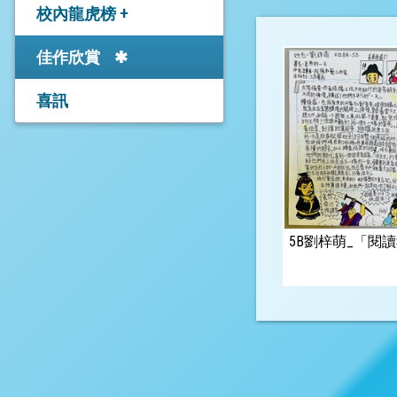
學生成就
校內龍虎榜 +
中學學位分配辦法
25-26年度上學期學業成
佳作欣賞
25-26年度「中學開放日
績－Academic
／簡介會」
Excellence Award
喜訊
中學學位分配重要事項
24-25年度上學期學業成
進度表
績－高年級
觀塘區中學網站連結
24-25年度上學期學業成
績－低年級
5B劉梓萌_「閱
校友佳績
香港直接資助中學聯展
有關跨網派位申請
直資中學報名資料(26年