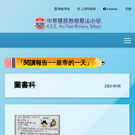
聯絡學校
上課時間表
Facebook
招標
To
「閱讀報告——皇帝的一天」
圖書科
2023-09-05