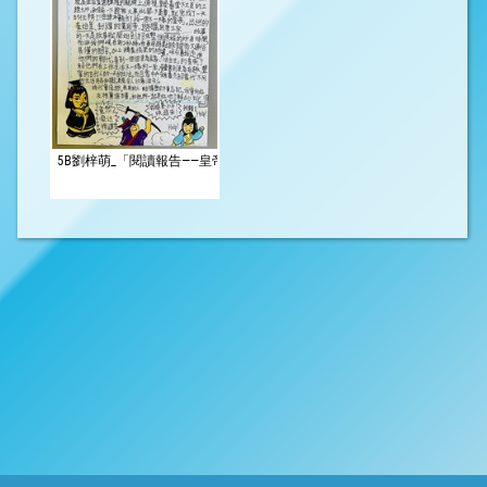
5B劉梓萌_「閱讀報告——皇帝的一天」