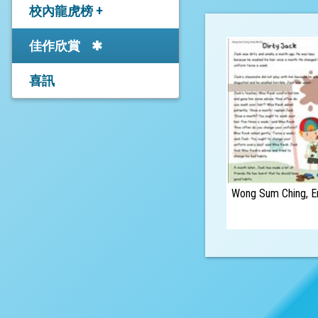
學生成就
校內龍虎榜 +
中學學位分配辦法
25-26年度上學期學業成
佳作欣賞
25-26年度「中學開放日
績－Academic
／簡介會」
Excellence Award
喜訊
中學學位分配重要事項
24-25年度上學期學業成
進度表
績－高年級
觀塘區中學網站連結
24-25年度上學期學業成
績－低年級
Wong Sum Ching, Em
校友佳績
香港直接資助中學聯展
有關跨網派位申請
直資中學報名資料(26年