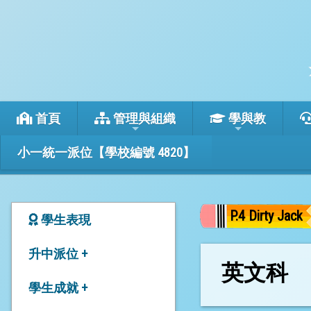
首頁
管理與組織
學與教
小一統一派位【學校編號 4820】
P.4 Dirty Jack
學生表現
升中派位 +
英文科
24-26年度本校升中派位
學生成就 +
結果