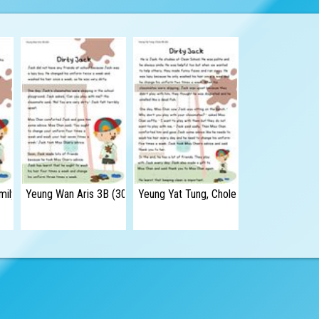
ily 4B (22)
Yeung Wan Aris 3B (30)
Yeung Yat Tung, Chole 4B (26)