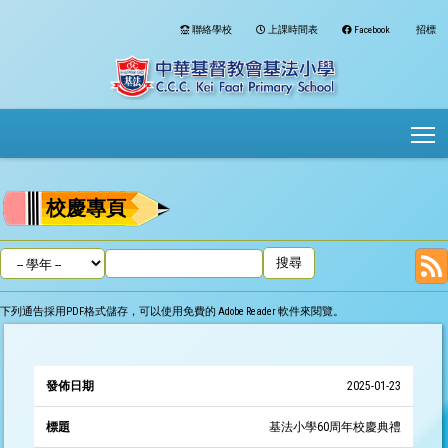
聯絡學校
上課時間表
Facebook
招標
To
校慶專頁
下列通告採用PDF格式儲存，可以使用免費的
Adobe Reader
軟件來閱覽。
發
2025-01-23
佈
標
類
日
題
別
基法小學60周年校慶典禮
期