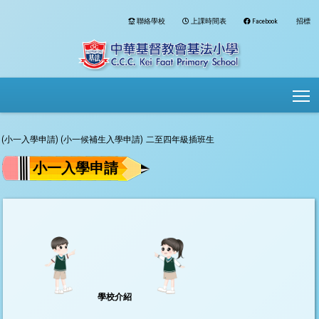
聯絡學校
上課時間表
Facebook
招標
To
(小一入學申請)
(小一候補生入學申請)
二至四年級插班生
小一入學申請
學校介紹