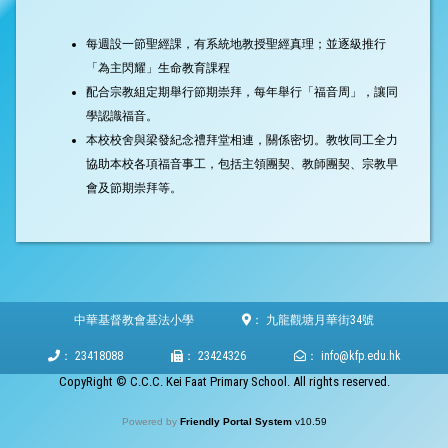
每週設一節聖經課，有系統地教授聖經真理；並逐級推行
「為主閃耀」生命教育課程
配合宗教組定期舉行節期崇拜，每年舉行「福音周」，讓同
學認識福音。
本校校舍與梁發紀念禮拜堂相連，關係密切。教牧同工全力
協助本校各項福音事工，包括主領團契、教師團契、宗教早
會及節期崇拜等。
中華基督教會基法小學
：
九龍觀塘月華街34號
：
23418088
：
23424326
：
info@kfp.edu.hk
CopyRight © C.C.C. Kei Faat Primary School. All rights reserved.
Powered by
Friendly Portal System
v
10.59