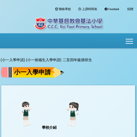
聯絡學校
上課時間表
Facebook
招標
To
(小一入學申請)
(小一候補生入學申請)
二至四年級插班生
小一入學申請
學校介紹