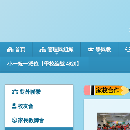
首頁
管理與組織
學與教
小一統一派位【學校編號 4820】
家校合作
對外聯繫
校友會
家長教師會