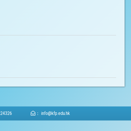
424326
：
info@kfp.edu.hk