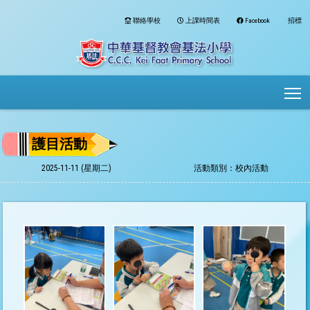
聯絡學校
上課時間表
Facebook
招標
To
護目活動
2025-11-11 (星期二)
活動類別：校內活動