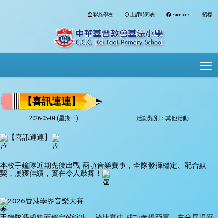
聯絡學校
上課時間表
Facebook
招標
To
【喜訊連連】
2026-05-04 (星期一)
活動類別：其他活動
【喜訊連連】
本校手鐘隊近期先後出戰 兩項音樂賽事，全隊發揮穩定、配合默
契，屢獲佳績，實在令人鼓舞！
2026香港學界音樂大賽
手鐘隊憑成熟而穩定的演出，於比賽中 成功奪得亞軍，充分展現平