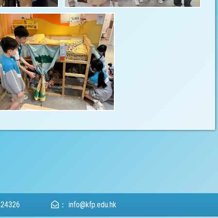
424326
：
info@kfp.edu.hk