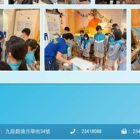
：
九龍觀塘月華街34號
：
23418088
：
23