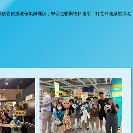
其後親自挑選傢俱與擺設，學習色彩與物料運用，打造舒適減壓環境