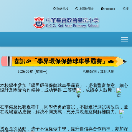
聯絡學校
上課時間表
Facebook
招標
To
喜訊🎉「學界環保保齡球車爭霸賽」🚗
2026-06-01 (星期一)
活動類別：其他活動
本校學生參加「學界環保保齡球車爭霸賽」，憑着豐富創意、細心
設計及團隊合作精神，成功奪得 二等獎
，成績令人鼓舞！
在準備及比賽過程中，同學們勇於嘗試，不斷進行測試與改良，並
在現場靈活應變，解決不同挑戰，充分展現創意與解難能力。
透過是次活動，孩子不但從做中學，提升自信與合作精神，亦加深