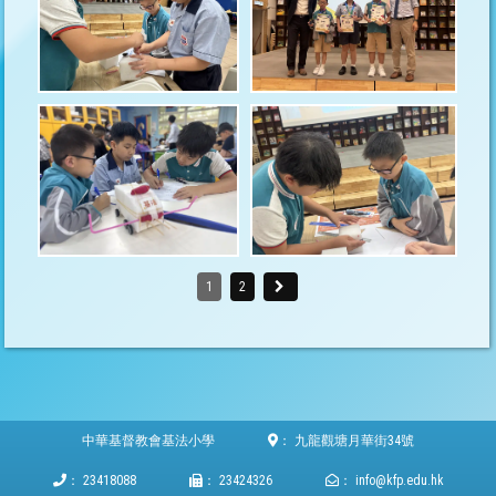
1
2
中華基督教會基法小學
：
九龍觀塘月華街34號
：
23418088
：
23424326
：
info@kfp.edu.hk