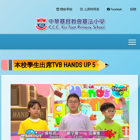
聯絡學校
上課時間表
Facebook
招標
To
本校學生出席TVB HANDS UP 5