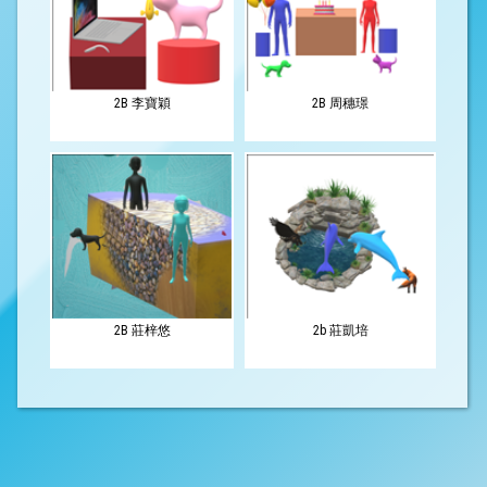
2B 李寶穎
2B 周穗璟
2B 莊梓悠
2b 莊凱培