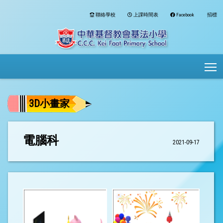
聯絡學校
上課時間表
Facebook
招標
To
3D小畫家
電腦科
2021-09-17